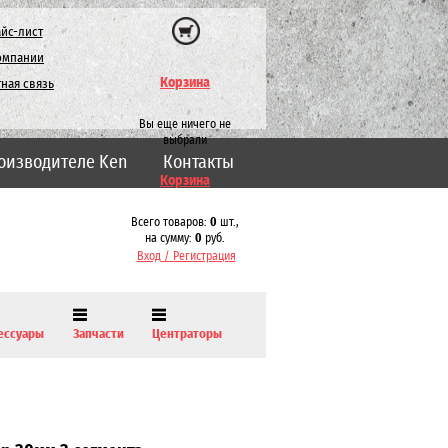
йс-лист
омпании
Корзина
ная связь
Вы еще ничего не
выбрали
оизводителе Ken
Контакты
Корзина
Всего товаров:
0
шт.,
на сумму:
0
руб.
Вход / Регистрация
ессуары
Запчасти
Центраторы