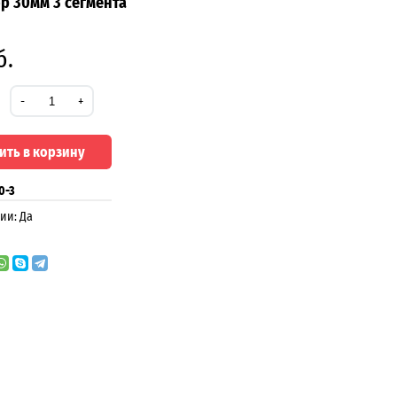
р 30мм 3 сегмента
б.
-
+
ить в корзину
0-3
ии: Да