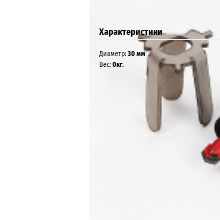
Характеристики
Диаметр:
30 мм
Вес:
0кг.
Интернет-магазин KEN Russia, 2026
Контакты: +7 (920) 944-57-44,
mail@kenrussia
Карта сайта
Технические характеристики товара могут отличатьс
Вся информация на сайте о товарах носит справочны
Убедительно просим Вас при покупке проверять на