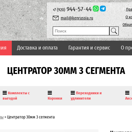
944-57-44
Пра
+7 (920)
О к
mail@kenrussia.ru
Обрат
ния
Доставка и оплата
Гарантия и сервис
О пр
ЦЕНТРАТОР 30ММ 3 СЕГМЕНТА
Комплекты с
Переходники и
выгодой
Коронки
удлинители
Акс
ры
>
Центратор 30мм 3 сегмента