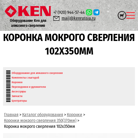
+7 (920)
944-57-44
mail@kenrussia.ru
Оборудование Ken для
алмазного сверления
КОРОНКА МОКРОГО СВЕРЛЕНИЯ
102Х350ММ
Оборудование для алмазного сверления
Комплекты с выгодой
Коронки
Переходники и удлинители
Аксессуары
Запчасти
Центраторы
Главная
>
Каталог оборудования
>
Коронки
>
Коронки мокрого сверления 350(370мм)
>
Коронка мокрого сверления 102х350мм