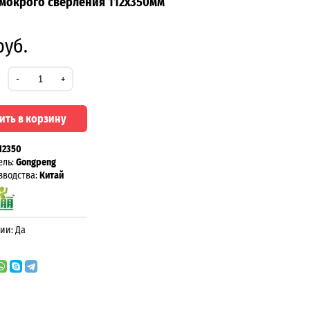
мокрого сверления 112х350мм
руб.
-
+
ить в корзину
12350
ель:
Gongpeng
зводства:
Китай
ии: Да