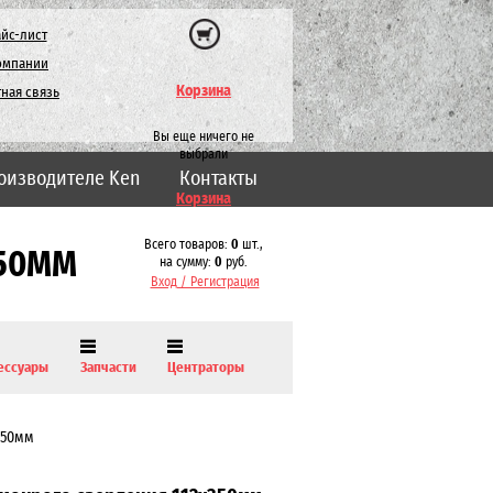
йс-лист
омпании
Корзина
ная связь
Вы еще ничего не
выбрали
оизводителе Ken
Контакты
Корзина
Всего товаров:
0
шт.,
350ММ
на сумму:
0
руб.
Вход / Регистрация
ессуары
Запчасти
Центраторы
350мм