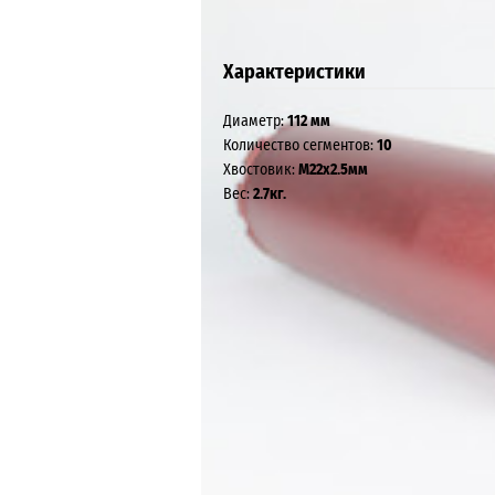
Характеристики
Диаметр:
112 мм
Количество сегментов:
10
Хвостовик:
М22х2.5мм
Вес:
2.7кг.
Интернет-магазин KEN Russia, 2026
Контакты: +7 (920) 944-57-44,
mail@kenrussia
Карта сайта
Технические характеристики товара могут отличатьс
Вся информация на сайте о товарах носит справочны
Убедительно просим Вас при покупке проверять на