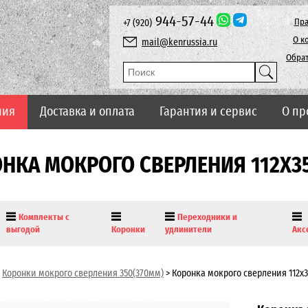
944-57-44
Пра
+7 (920)
О к
mail@kenrussia.ru
Обрат
ния
Доставка и оплата
Гарантия и сервис
О пр
НКА МОКРОГО СВЕРЛЕНИЯ 112Х
Комплекты с
Переходники и
выгодой
Коронки
удлинители
Акс
Коронки мокрого сверления 350(370мм)
>
Коронка мокрого сверления 112х