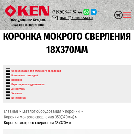
+7 (920)
944-57-44
mail@kenrussia.ru
Оборудование Ken для
алмазного сверления
КОРОНКА МОКРОГО СВЕРЛЕНИЯ
18Х370ММ
Оборудование для алмазного сверления
Комплекты с выгодой
Коронки
Переходники и удлинители
Аксессуары
Запчасти
Центраторы
Главная
>
Каталог оборудования
>
Коронки
>
Коронки мокрого сверления 350(370мм)
>
Коронка мокрого сверления 18х370мм