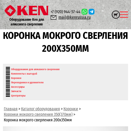
+7 (920)
944-57-44
mail@kenrussia.ru
Оборудование Ken для
алмазного сверления
КОРОНКА МОКРОГО СВЕРЛЕНИЯ
200Х350ММ
Оборудование для алмазного сверления
Комплекты с выгодой
Коронки
Переходники и удлинители
Аксессуары
Запчасти
Центраторы
Главная
>
Каталог оборудования
>
Коронки
>
Коронки мокрого сверления 350(370мм)
>
Коронка мокрого сверления 200х350мм