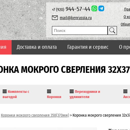
944-57-44
Пра
+7 (920)
О к
mail@kenrussia.ru
Обрат
ния
Доставка и оплата
Гарантия и сервис
О пр
ОНКА МОКРОГО СВЕРЛЕНИЯ 32Х3
Комплекты с
Переходники и
выгодой
Коронки
удлинители
Акс
Коронки мокрого сверления 350(370мм)
>
Коронка мокрого сверления 32х