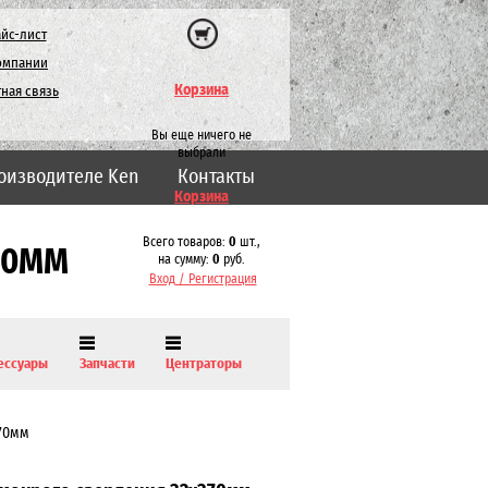
йс-лист
омпании
Корзина
ная связь
Вы еще ничего не
выбрали
оизводителе Ken
Контакты
Корзина
Всего товаров:
0
шт.,
70ММ
на сумму:
0
руб.
Вход / Регистрация
ессуары
Запчасти
Центраторы
370мм