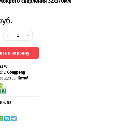
мокрого сверления 32х370мм
руб.
-
+
ить в корзину
2370
ель:
Gongpeng
зводства:
Китай
ии: Да