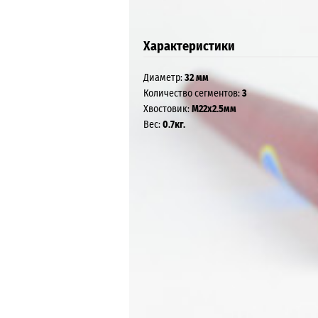
Характеристики
Диаметр:
32 мм
Количество сегментов:
3
Хвостовик:
М22х2.5мм
Вес:
0.7кг.
Интернет-магазин KEN Russia, 2026
Контакты: +7 (920) 944-57-44,
mail@kenrussia
Карта сайта
Технические характеристики товара могут отличатьс
Вся информация на сайте о товарах носит справочны
Убедительно просим Вас при покупке проверять на