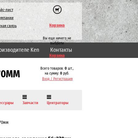
йс-лист
омпании
Корзина
ная связь
Вы еще ничего не
выбрали
оизводителе Ken
Контакты
Корзина
Всего товаров:
0
шт.,
70ММ
на сумму:
0
руб.
Вход / Регистрация
ессуары
Запчасти
Центраторы
370мм