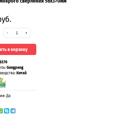
мокрого сверления 56х370мм
руб.
-
+
ить в корзину
6370
ель:
Gongpeng
зводства:
Китай
ии: Да