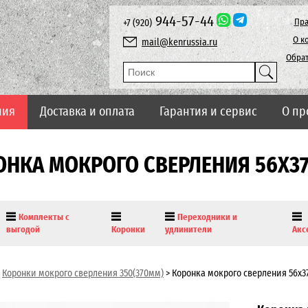
944-57-44
Пра
+7 (920)
О к
mail@kenrussia.ru
Обрат
ния
Доставка и оплата
Гарантия и сервис
О пр
ОНКА МОКРОГО СВЕРЛЕНИЯ 56Х3
Комплекты с
Переходники и
выгодой
Коронки
удлинители
Акс
Коронки мокрого сверления 350(370мм)
>
Коронка мокрого сверления 56х