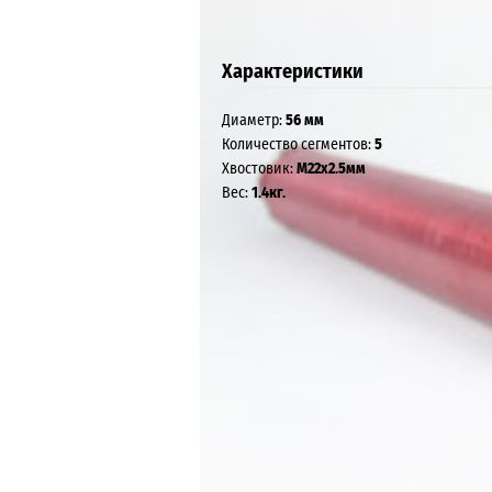
Характеристики
Диаметр:
56 мм
Количество сегментов:
5
Хвостовик:
М22х2.5мм
Вес:
1.4кг.
Интернет-магазин KEN Russia, 2026
Контакты: +7 (920) 944-57-44,
mail@kenrussia
Карта сайта
Технические характеристики товара могут отличатьс
Вся информация на сайте о товарах носит справочны
Убедительно просим Вас при покупке проверять на