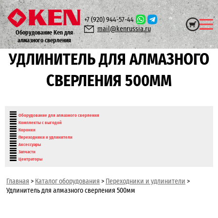
+7 (920)
944-57-44
mail@kenrussia.ru
Оборудование Ken для
алмазного сверления
УДЛИНИТЕЛЬ ДЛЯ АЛМАЗНОГО
СВЕРЛЕНИЯ 500ММ
Оборудование для алмазного сверления
Комплекты с выгодой
Коронки
Переходники и удлинители
Аксессуары
Запчасти
Центраторы
Главная
>
Каталог оборудования
>
Переходники и удлинители
>
Удлинитель для алмазного сверления 500мм