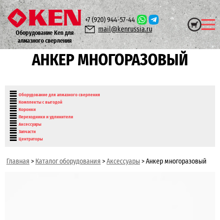
+7 (920)
944-57-44
mail@kenrussia.ru
Оборудование Ken для
алмазного сверления
АНКЕР МНОГОРАЗОВЫЙ
Оборудование для алмазного сверления
Комплекты с выгодой
Коронки
Переходники и удлинители
Аксессуары
Запчасти
Центраторы
Главная
>
Каталог оборудования
>
Аксессуары
>
Анкер многоразовый