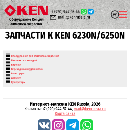
+7 (920)
944-57-44
mail@kenrussia.ru
Оборудование Ken для
алмазного сверления
ЗАПЧАСТИ К KEN 6230N/6250N
Оборудование для алмазного сверления
Комплекты с выгодой
Коронки
Переходники и удлинители
Аксессуары
Запчасти
Центраторы
Интернет-магазин KEN Russia, 2026
Контакты: +7 (920) 944-57-44,
mail@kenrussia.ru
Карта сайта